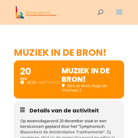
MUZIEK IN DE BRON!
20
MUZIEK IN DE
BRON!
DEC
20:30
(GMT+01:00)
Kerk de Bron
, Hugo de
Vrieslaan 2
Details van de activiteit
Op woensdagavond 20 december staat er een
kerstconcert gepland door het “Symphonisch
Blaasorkest de Amsterdamse Tramharmonie”. Zij
repeteren altijd op de woensdagavond en willen in