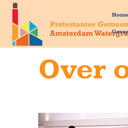
Hom
Geve
Over 