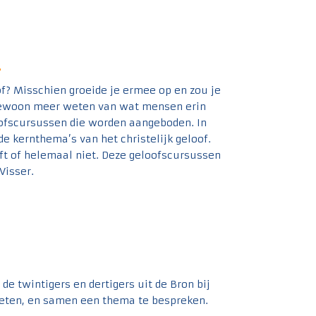
n
of? Misschien groeide je ermee op en zou je
e gewoon meer weten van wat mensen erin
ofscursussen die worden aangeboden. In
e kernthema’s van het christelijk geloof.
oft of helemaal niet. Deze geloofscursussen
Visser.
e twintigers en dertigers uit de Bron bij
 eten, en samen een thema te bespreken.