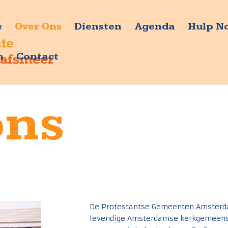
e
Over Ons
Diensten
Agenda
Hulp N
n
Contact
ons
De Protestantse Gemeenten Amsterd
levendige Amsterdamse kerkgemeensc