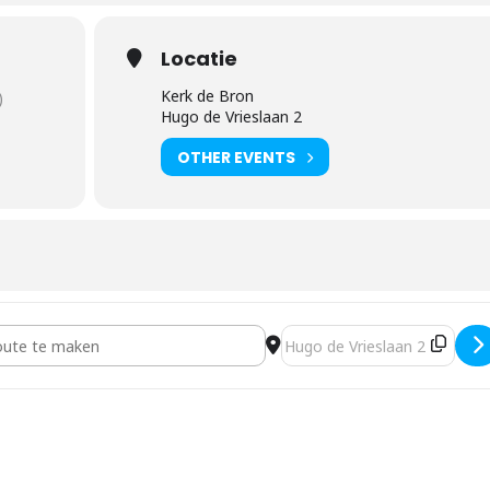
Locatie
Kerk de Bron
)
Hugo de Vrieslaan 2
OTHER EVENTS
htendviering [elcCcp5PQ]
Destination Address - Kerst