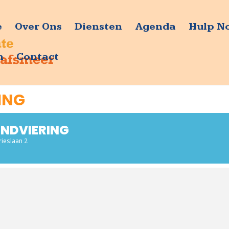
e
Over Ons
Diensten
Agenda
Hulp N
n
Contact
ING
NDVIERING
rieslaan 2