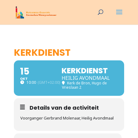
KERKDIENST
15
KERKDIENST
HEILIG AVONDMAAL
OKT
10:00
(GMT+02:00)
Kerk de Bron
, Hugo de
Vrieslaan 2
Details van de activiteit
Voorganger Gerbrand Molenaar, Heilig Avondmaal