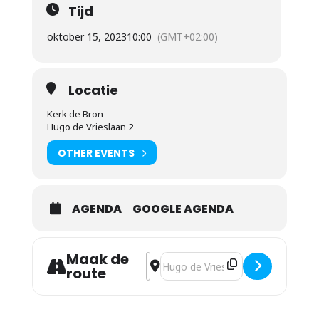
Tijd
oktober 15, 2023
10:00
(GMT+02:00)
Locatie
Kerk de Bron
Hugo de Vrieslaan 2
OTHER EVENTS
AGENDA
GOOGLE AGENDA
Maak de
Address - Kerkdienst [coyfcJUlD]
Destination Address - Kerkdienst
route