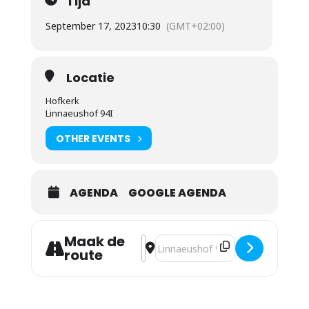
Tijd
September 17, 2023
10:30
(GMT+02:00)
Locatie
Hofkerk
Linnaeushof 94I
OTHER EVENTS
AGENDA
GOOGLE AGENDA
Maak de
Address - Kerkdienst [8j3FP7pEl]
Destination Address - Kerkdienst
route