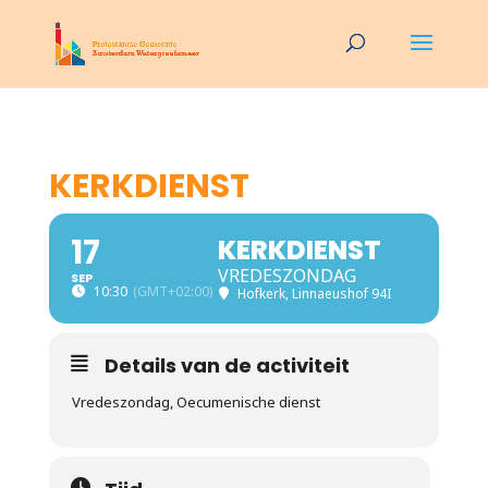
KERKDIENST
17
KERKDIENST
VREDESZONDAG
SEP
10:30
(GMT+02:00)
Hofkerk
, Linnaeushof 94I
Details van de activiteit
Vredeszondag, Oecumenische dienst