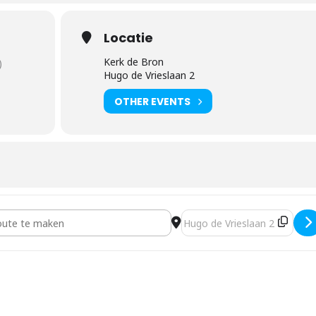
Locatie
Kerk de Bron
)
Hugo de Vrieslaan 2
OTHER EVENTS
nst [yQmocinaj]
Destination Address - Kerkd