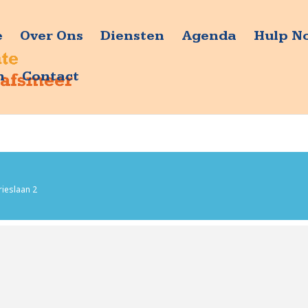
e
Over Ons
Diensten
Agenda
Hulp N
n
Contact
rieslaan 2