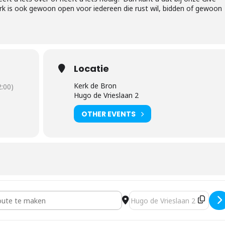
rk is ook gewoon open voor iedereen die rust wil, bidden of gewoon
Locatie
Kerk de Bron
:00)
Hugo de Vrieslaan 2
OTHER EVENTS
rk [kf6ayxAEb]
Destination Address - Open 