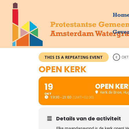
Hom
Geve
THIS IS A REPEATING EVENT
OKT
OPEN KERK
19
OPEN KE
Kerk de Bron
, Hu
OKT
19:30 - 21:00
(GMT+02:00)
Details van de activiteit
Elke maandagavond is de kerk open! Hee