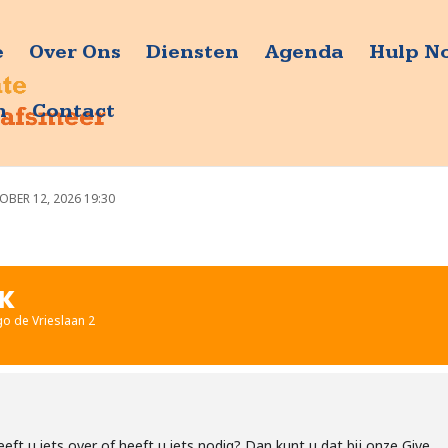
e
Over Ons
Diensten
Agenda
Hulp N
n
Contact
OBER 12, 2026 19:30
RK
go de Vrieslaan 2
ft u iets over of heeft u iets nodig? Dan kunt u dat bij onze Give