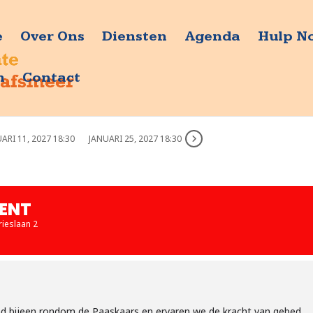
e
Over Ons
Diensten
Agenda
Hulp N
n
Contact
ARI 11, 2027 18:30
JANUARI 25, 2027 18:30
ENT
rieslaan 2
bijeen rondom de Paaskaars en ervaren we de kracht van gebed