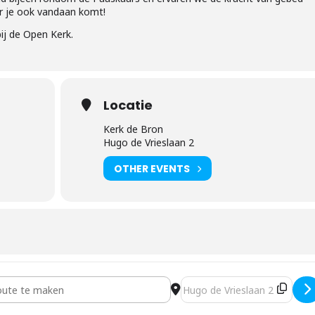
ar je ook vandaan komt!
ij de Open Kerk.
Locatie
Kerk de Bron
Hugo de Vrieslaan 2
OTHER EVENTS
moment [zQl7hfCxF]
Destination Address - Gebe