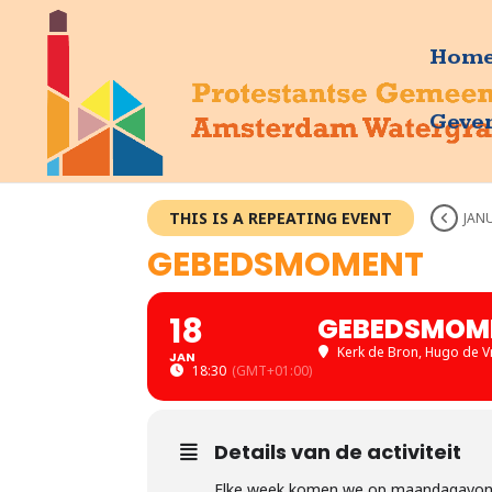
Hom
Geve
THIS IS A REPEATING EVENT
JANU
GEBEDSMOMENT
18
GEBEDSMOM
Kerk de Bron
, Hugo de V
JAN
18:30
(GMT+01:00)
Details van de activiteit
Elke week komen we op maandagavond 